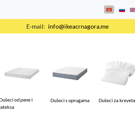
E-mail:
info@ikeacrnagora.me
Dušeci od pene i
Dušeci s oprugama
Dušeci za krevet
lateksa