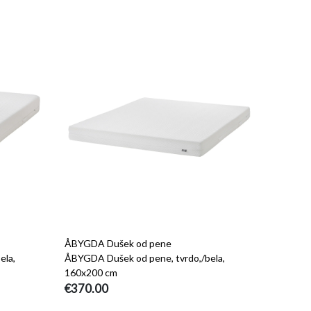
ÅBYGDA Dušek od pene
ela,
ÅBYGDA Dušek od pene, tvrdo,/bela,
160x200 cm
€370.00