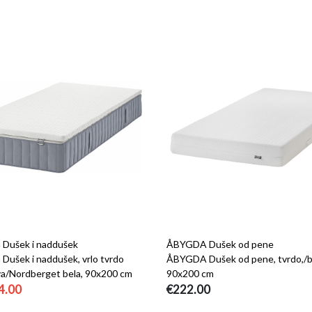
Dušek i naddušek
ÅBYGDA Dušek od pene
ušek i naddušek, vrlo tvrdo
ÅBYGDA Dušek od pene, tvrdo,/b
va/Nordberget bela, 90x200 cm
90x200 cm
4.00
€222.00