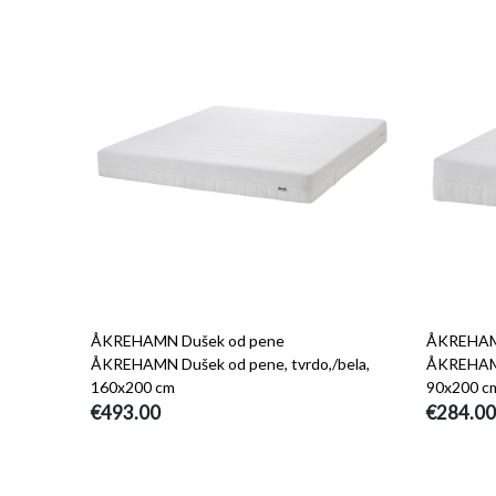
ÅKREHAMN Dušek od pene
ÅKREHAM
ÅKREHAMN Dušek od pene, tvrdo,/bela,
ÅKREHAMN 
160x200 cm
90x200 c
€493.00
€284.00