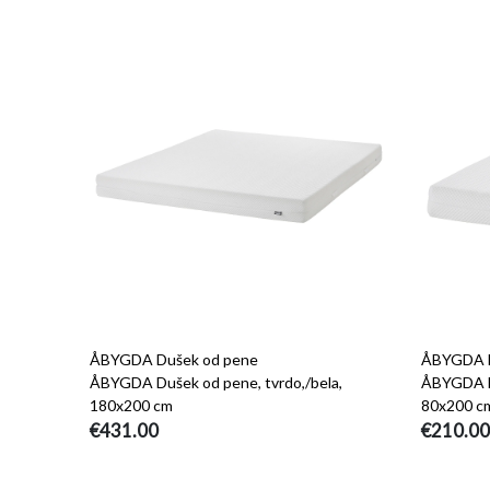
ÅBYGDA Dušek od pene
ÅBYGDA D
ÅBYGDA Dušek od pene, tvrdo,/bela,
ÅBYGDA Du
180x200 cm
80x200 c
€431.00
€210.00