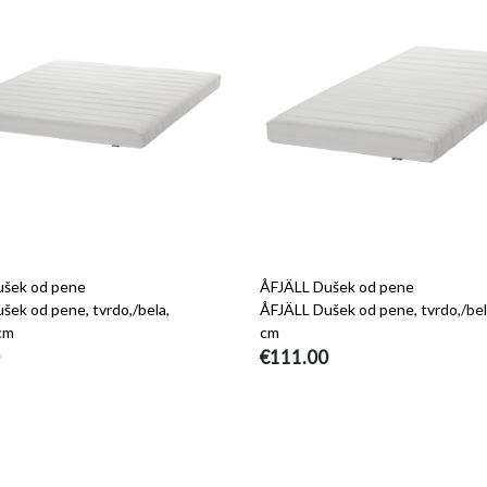
ušek od pene
ÅFJÄLL Dušek od pene
šek od pene, tvrdo,/bela,
ÅFJÄLL Dušek od pene, tvrdo,/be
cm
cm
€111.00