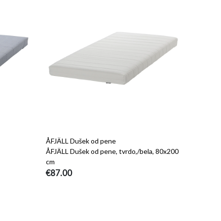
ÅFJÄLL Dušek od pene
ÅFJÄLL Dušek od pene, tvrdo,/bela, 80x200
cm
€87.00