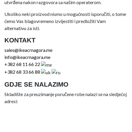
utvrđena nakon razgovora sa našim operaterom.
Ukoliko neki proizvod nismo u mogućnosti isporučiti, o tome
ćemo Vas blagovremeno izvijestiti i predložiti Vam
alternativu za isti.
KONTAKT
sales@ikeacrnagora.me
info@ikeacrnagora.me
+382 68 11 66 22
+382 68 33 66 88
GDJE SE NALAZIMO
Skladište za preuzimanje poručene robe nalazi se na sledjećoj
adresi: