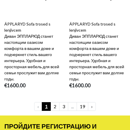
ÄPPLARYD Sofa trosed s
ÄPPLARYD Sofa trosed s
lenjivcem
lenjivcem
Диван ЭППЛАРЮД станет
Диван ЭППЛАРЮД станет
настоящим оазисом
настоящим оазисом
комфорта в вашем доме и
комфорта в вашем доме и
подчеркнет стиль вашего
подчеркнет стиль вашего
интерьера. Удобная и
интерьера. Удобная и
просторная мебель для всей
просторная мебель для всей
семьи прослужит вам долгие
семьи прослужит вам долгие
годы.
годы.
€1600.00
€1600.00
‹
1
2
3
...
19
›
ПРОЙДИТЕ РЕГИСТРАЦИЮ И