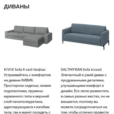
ДИВАНЫ
KIVIK Sofa 4-sed i lenjivac
SALTMYRAN Sofa trosed
Устраивайтесь с комфортом
Элегантный и узкий диван с
на диване КИВИК.
продуманными деталями,
Просторное сиденье, низкие
улучшающими комфорт и
подлокотники, пружины
дизайн. Его легко разместить
карманного типа и верхний
в самых разных местах, он не
слой пенополиуретана,
мешается, поэтому вы
адаптирующиеся к изгибам
можете сосредоточиться на
тела, так и манят посидеть с
том, чтобы отлично провести