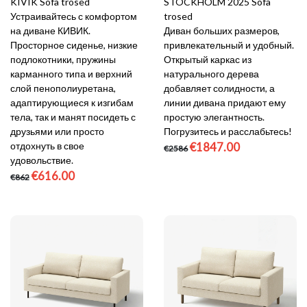
KIVIK Sofa trosed
STOCKHOLM 2025 Sofa
Устраивайтесь с комфортом
trosed
на диване КИВИК.
Диван больших размеров,
Просторное сиденье, низкие
привлекательный и удобный.
подлокотники, пружины
Открытый каркас из
карманного типа и верхний
натурального дерева
слой пенополиуретана,
добавляет солидности, а
адаптирующиеся к изгибам
линии дивана придают ему
тела, так и манят посидеть с
простую элегантность.
друзьями или просто
Погрузитесь и расслабьтесь!
отдохнуть в свое
€1847.00
€2586
удовольствие.
€616.00
€862