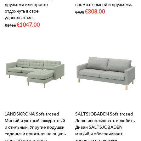
друзьями или просто
время с семьей и друзьями.
отдохнуть в свое
€308.00
€431
удовольствие.
€1047.00
€1466
LANDSKRONA Sofa trosed
SALTSJÖBADEN Sofa trosed
Мягкий и уютный, аккуратный
Легко использовать и любить.
и стильный. Упругие подушки
Диван SALTSJÖBADEN
сиденья и приятная на ощупь
мягкий и обеспечивает
ткань обивки, плотно
хорошую поддержку