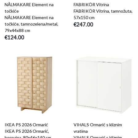
NÅLMAKARE Element na
FABRIKÖR Vitrina
točkiće
FABRIKÖR Vitrina, tamnožuta,
NÅLMAKARE Element na
57x150 cm
točkiće, tamnozelena/metal,
€247.00
79x44x88 cm
€124.00
IKEA PS 2026 Ormarić
VIHALS Ormarić s kliznim
IKEA PS 2026 Ormarić,
vratima
borovina, 80x46x140 cm
VIHALS Ormarić s kliznim