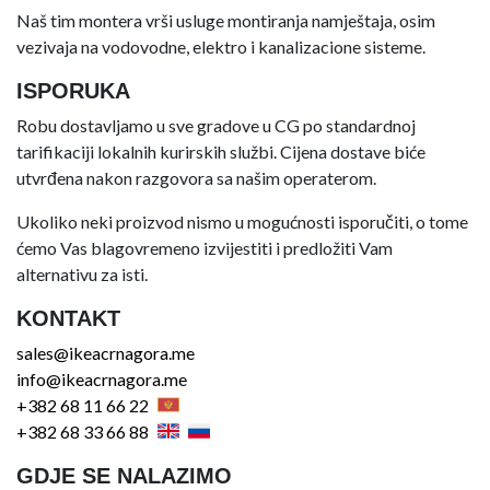
Naš tim montera vrši usluge montiranja namještaja, osim
vezivaja na vodovodne, elektro i kanalizacione sisteme.
ISPORUKA
Robu dostavljamo u sve gradove u CG po standardnoj
tarifikaciji lokalnih kurirskih službi. Cijena dostave biće
utvrđena nakon razgovora sa našim operaterom.
Ukoliko neki proizvod nismo u mogućnosti isporučiti, o tome
ćemo Vas blagovremeno izvijestiti i predložiti Vam
alternativu za isti.
KONTAKT
sales@ikeacrnagora.me
info@ikeacrnagora.me
+382 68 11 66 22
+382 68 33 66 88
GDJE SE NALAZIMO