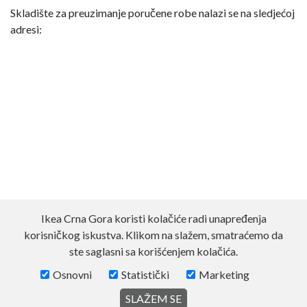
Skladište za preuzimanje poručene robe nalazi se na sledjećoj
adresi:
Ikea Crna Gora koristi kolačiće radi unapređenja
korisničkog iskustva. Klikom na slažem, smatraćemo da
ste saglasni sa korišćenjem kolačića.
Osnovni
Statistički
Marketing
SLAŽEM SE
© 2026 Made with ❤,
www.code581.rs
Inc.
Povratak na vrh