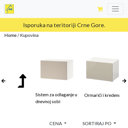
Isporuka na teritoriji Crne Gore.
Home
/
Kupovina
Sistem za odlaganje u
Ormarići i kredenci
dnevnoj sobi
CENA
SORTIRAJ PO