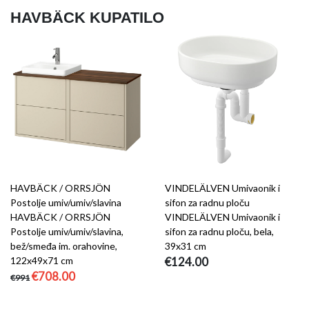
HAVBÄCK KUPATILO
HAVBÄCK / ORRSJÖN
VINDELÄLVEN Umivaonik i
Postolje umiv/umiv/slavina
sifon za radnu ploču
HAVBÄCK / ORRSJÖN
VINDELÄLVEN Umivaonik i
Postolje umiv/umiv/slavina,
sifon za radnu ploču, bela,
bež/smeđa im. orahovine,
39x31 cm
122x49x71 cm
€124.00
€708.00
€991