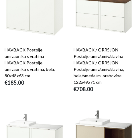
HAVBÄCK Postolje
HAVBÄCK / ORRSJÖN
umivaonika s vratima
Postolje umiv/umiv/slavina
HAVBÄCK Postolje
HAVBÄCK / ORRSJÖN
umivaonika s vratima, bela,
Postolje umiv/umiv/slavina,
80x48x63 cm
bela/smeđa im. orahovine,
€185.00
122x49x71 cm
€708.00