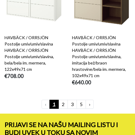
HAVBÄCK / ORRSJÖN
HAVBÄCK / ORRSJÖN
Postolje umiv/umiv/slavina
Postolje umiv/umiv/slavina
HAVBÄCK / ORRSJÖN
HAVBÄCK / ORRSJÖN
Postolje umiv/umiv/slavina,
Postolje umiv/umiv/slavina,
bela/bela im. mermera,
imitacija bež/braon
122x49x71 cm
hrastovine/bela im. mermera,
€708.00
102x49x71 cm
€640.00
‹
1
2
3
5
›
PRIJAVI SE NA NAŠU MAILING LISTU I
BUDI UVEK U TOKU SA NOVIM