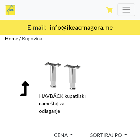
Isporuka na teritoriji Crne Gore.
Home
/
Kupovina
HAVBÄCK kupatilski
nameštaj za
odlaganje
CENA
SORTIRAJ PO