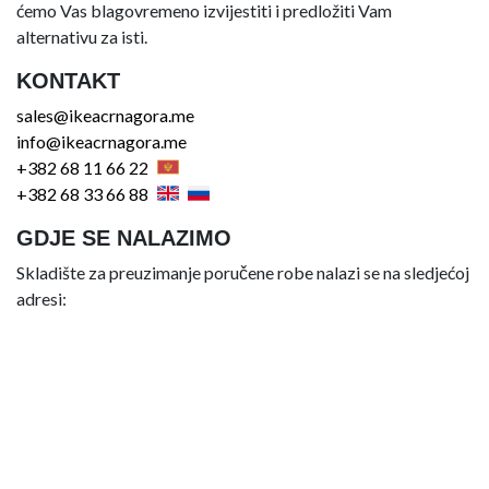
ćemo Vas blagovremeno izvijestiti i predložiti Vam
alternativu za isti.
KONTAKT
sales@ikeacrnagora.me
info@ikeacrnagora.me
+382 68 11 66 22
+382 68 33 66 88
GDJE SE NALAZIMO
Skladište za preuzimanje poručene robe nalazi se na sledjećoj
adresi: