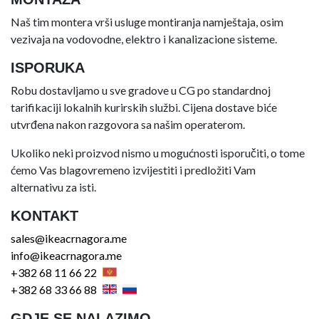
Naš tim montera vrši usluge montiranja namještaja, osim
vezivaja na vodovodne, elektro i kanalizacione sisteme.
ISPORUKA
Robu dostavljamo u sve gradove u CG po standardnoj
tarifikaciji lokalnih kurirskih službi. Cijena dostave biće
utvrđena nakon razgovora sa našim operaterom.
Ukoliko neki proizvod nismo u mogućnosti isporučiti, o tome
ćemo Vas blagovremeno izvijestiti i predložiti Vam
alternativu za isti.
KONTAKT
sales@ikeacrnagora.me
info@ikeacrnagora.me
+382 68 11 66 22
+382 68 33 66 88
GDJE SE NALAZIMO