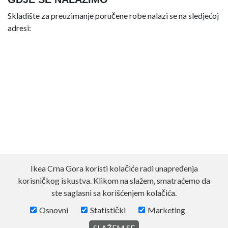
Skladište za preuzimanje poručene robe nalazi se na sledjećoj
adresi:
Ikea Crna Gora koristi kolačiće radi unapređenja
korisničkog iskustva. Klikom na slažem, smatraćemo da
ste saglasni sa korišćenjem kolačića.
Osnovni
Statistički
Marketing
SLAŽEM SE