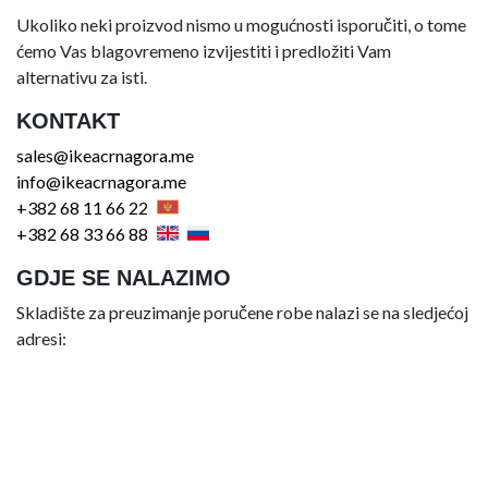
Ukoliko neki proizvod nismo u mogućnosti isporučiti, o tome
ćemo Vas blagovremeno izvijestiti i predložiti Vam
alternativu za isti.
KONTAKT
sales@ikeacrnagora.me
info@ikeacrnagora.me
+382 68 11 66 22
+382 68 33 66 88
GDJE SE NALAZIMO
Skladište za preuzimanje poručene robe nalazi se na sledjećoj
adresi: