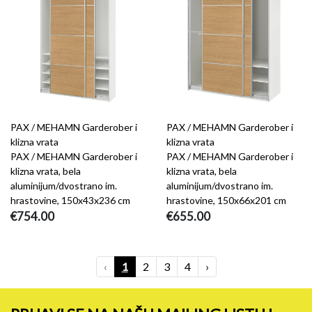
PAX / MEHAMN Garderober i
PAX / MEHAMN Garderober i
klizna vrata
klizna vrata
PAX / MEHAMN Garderober i
PAX / MEHAMN Garderober i
klizna vrata, bela
klizna vrata, bela
aluminijum/dvostrano im.
aluminijum/dvostrano im.
hrastovine, 150x43x236 cm
hrastovine, 150x66x201 cm
€754.00
€655.00
‹
1
2
3
4
›