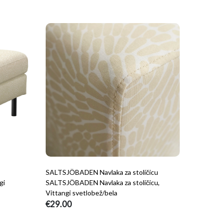
SALTSJÖBADEN Navlaka za stoličicu
gi
SALTSJÖBADEN Navlaka za stoličicu,
Vittangi svetlobež/bela
€29.00