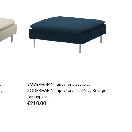
a
SÖDERHAMN Tapecirana stoličica
a,
SÖDERHAMN Tapecirana stoličica, Kelinge
tamnoplava
€210.00