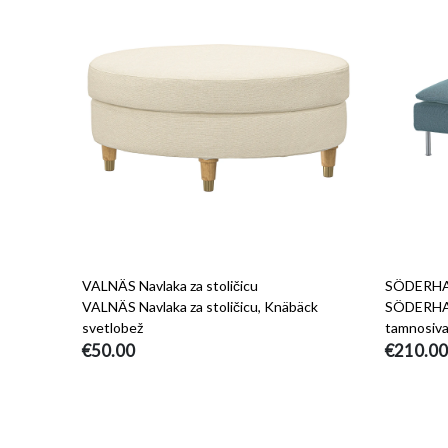
VALNÄS Navlaka za stoličicu
SÖDERHAM
VALNÄS Navlaka za stoličicu, Knäbäck
SÖDERHAMN
svetlobež
tamnosiva
€50.00
€210.00