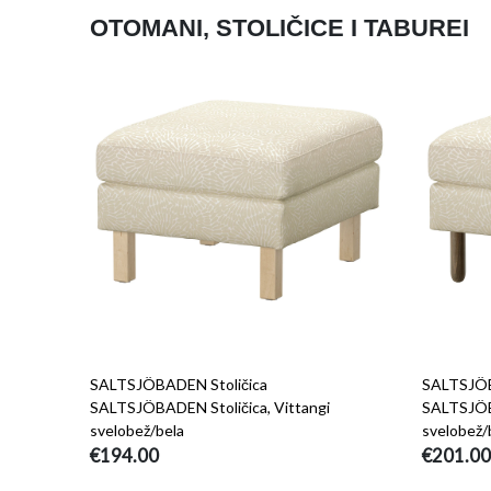
OTOMANI, STOLIČICE I TABUREI
SALTSJÖBADEN Stoličica
SALTSJÖB
SALTSJÖBADEN Stoličica, Vittangi
SALTSJÖBA
svelobež/bela
svelobež/
€194.00
€201.00