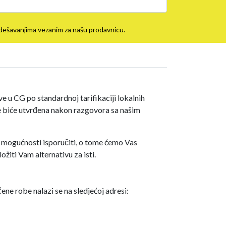
im dešavanjima vezanim za našu prodavnicu.
 u CG po standardnoj tarifikaciji lokalnih
ve biće utvrđena nakon razgovora sa našim
 mogućnosti isporučiti, o tome ćemo Vas
ožiti Vam alternativu za isti.
ne robe nalazi se na sledjećoj adresi: