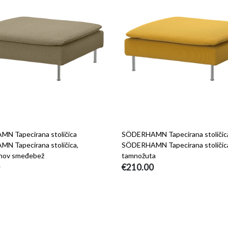
N Tapecirana stoličica
SÖDERHAMN Tapecirana stoličic
 Tapecirana stoličica,
SÖDERHAMN Tapecirana stoličica
hov smeđebež
tamnožuta
€210.00