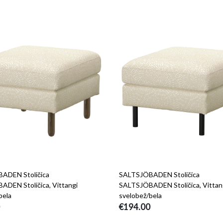
ADEN Stoličica
SALTSJÖBADEN Stoličica
DEN Stoličica, Vittangi
SALTSJÖBADEN Stoličica, Vittan
bela
svelobež/bela
€194.00