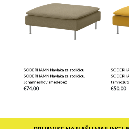
SÖDERHAMN Navlaka za stoličicu
SÖDERHAMN
SÖDERHAMN Navlaka za stoličicu,
SÖDERHAMN
Johanneshov smeđebež
tamnožut
€74.00
€50.00
PRIJAVI SE NA NAŠU MAILING LI