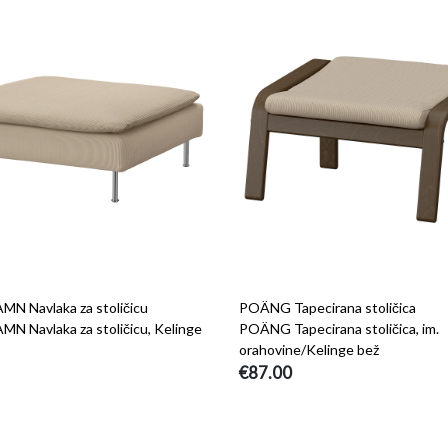
 Navlaka za stoličicu
POÄNG Tapecirana stoličica
 Navlaka za stoličicu, Kelinge
POÄNG Tapecirana stoličica, im.
orahovine/Kelinge bež
€87.00