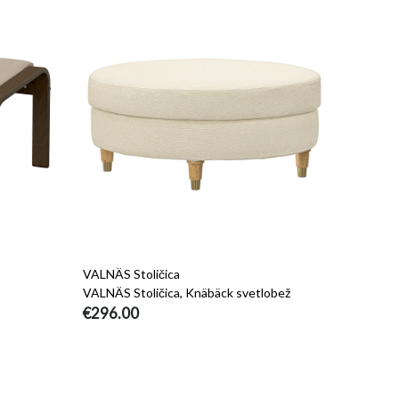
VALNÄS Stoličica
VALNÄS Stoličica, Knäbäck svetlobež
€296.00