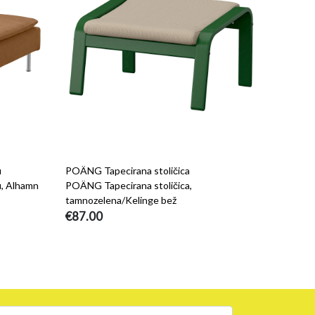
u
POÄNG Tapecirana stoličica
, Alhamn
POÄNG Tapecirana stoličica,
tamnozelena/Kelinge bež
€87.00