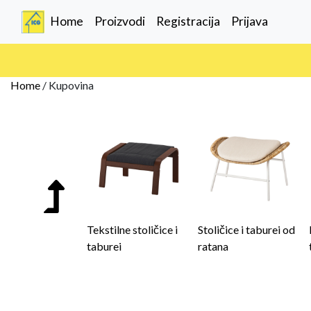
(current)
Home
Proizvodi
Registracija
Prijava
Home
/
Kupovina
Tekstilne stoličice i
Stoličice i taburei od
taburei
ratana