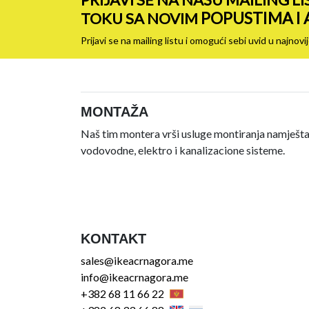
POPUSTIMA I
TOKU SA NOVIM
Prijavi se na mailing listu i omogući sebi uvid u najn
MONTAŽA
Naš tim montera vrši usluge montiranja namještaj
vodovodne, elektro i kanalizacione sisteme.
KONTAKT
sales@ikeacrnagora.me
info@ikeacrnagora.me
+382 68 11 66 22