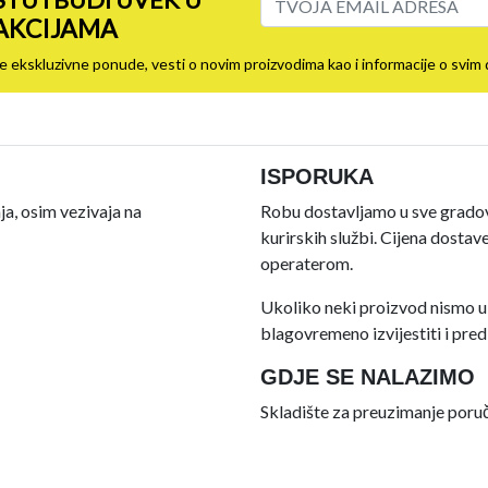
 AKCIJAMA
ovije ekskluzivne ponude, vesti o novim proizvodima kao i informacije o sv
ISPORUKA
a, osim vezivaja na
Robu dostavljamo u sve gradove
kurirskih službi. Cijena dosta
operaterom.
Ukoliko neki proizvod nismo u
blagovremeno izvijestiti i predl
GDJE SE NALAZIMO
Skladište za preuzimanje poruče