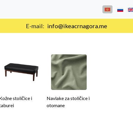
Isporuka na teritoriji Crne Gore.
Kožne stoličice i
Navlake za stoličice i
taburei
otomane