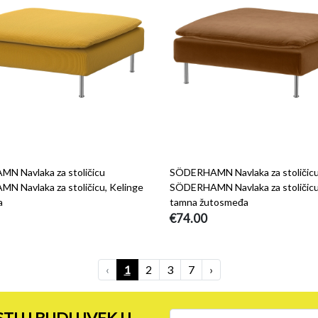
 Navlaka za stoličicu
SÖDERHAMN Navlaka za stoličic
 Navlaka za stoličicu, Kelinge
SÖDERHAMN Navlaka za stoličicu
a
tamna žutosmeđa
€74.00
‹
1
2
3
7
›
STU I BUDI UVEK U