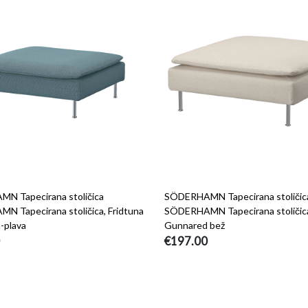
N Tapecirana stoličica
SÖDERHAMN Tapecirana stoličic
 Tapecirana stoličica, Fridtuna
SÖDERHAMN Tapecirana stoličic
-plava
Gunnared bež
€197.00