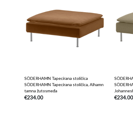
SÖDERHAMN Tapecirana stoličica
SÖDERHAM
SÖDERHAMN Tapecirana stoličica, Alhamn
SÖDERHAMN
tamna žutosmeđa
Johannes
€234.00
€234.00