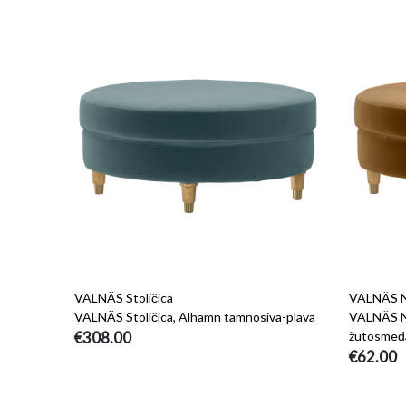
VALNÄS Stoličica
VALNÄS Na
VALNÄS Stoličica, Alhamn tamnosiva-plava
VALNÄS Na
€308.00
žutosmeđ
€62.00