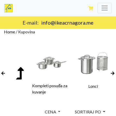
E-mail:
info@ikeacrnagora.me
Home
/
Kupovina
Kompleti posuđa za
Lonci
kuvanje
CENA
SORTIRAJ PO