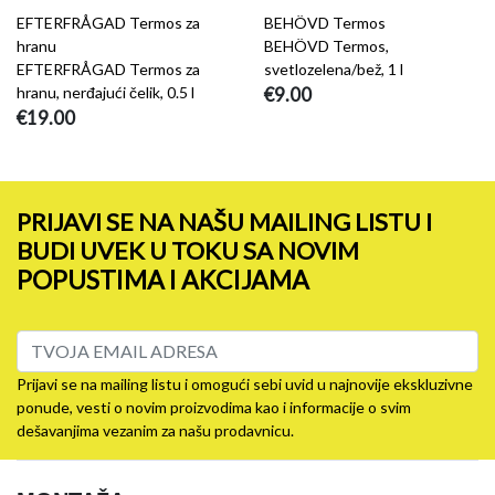
EFTERFRÅGAD Termos za
BEHÖVD Termos
hranu
BEHÖVD Termos,
EFTERFRÅGAD Termos za
svetlozelena/bež, 1 l
hranu, nerđajući čelik, 0.5 l
€9.00
€19.00
PRIJAVI SE NA NAŠU MAILING LISTU I
BUDI UVEK U TOKU SA NOVIM
POPUSTIMA I AKCIJAMA
Prijavi se na mailing listu i omogući sebi uvid u najnovije ekskluzivne
ponude, vesti o novim proizvodima kao i informacije o svim
dešavanjima vezanim za našu prodavnicu.