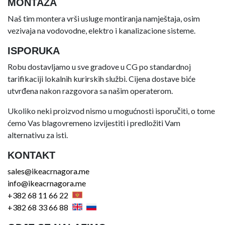
MONTAŽA
Naš tim montera vrši usluge montiranja namještaja, osim
vezivaja na vodovodne, elektro i kanalizacione sisteme.
ISPORUKA
Robu dostavljamo u sve gradove u CG po standardnoj
tarifikaciji lokalnih kurirskih službi. Cijena dostave biće
utvrđena nakon razgovora sa našim operaterom.
Ukoliko neki proizvod nismo u mogućnosti isporučiti, o tome
ćemo Vas blagovremeno izvijestiti i predložiti Vam
alternativu za isti.
KONTAKT
sales@ikeacrnagora.me
info@ikeacrnagora.me
+382 68 11 66 22
+382 68 33 66 88