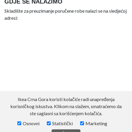
GDJE SE NALAZIMO
Skladište za preuzimanje poručene robe nalazi se na sledjećoj
adresi:
Ikea Crna Gora koristi kolačiće radi unapređenja
korisničkog iskustva. Klikom na slažem, smatraćemo da
ste saglasni sa korišćenjem kolačića.
Osnovni
Statistički
Marketing