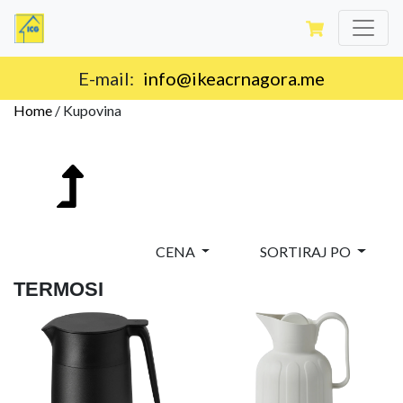
E-mail:
info@ikeacrnagora.me
Home
/
Kupovina
CENA
SORTIRAJ PO
TERMOSI