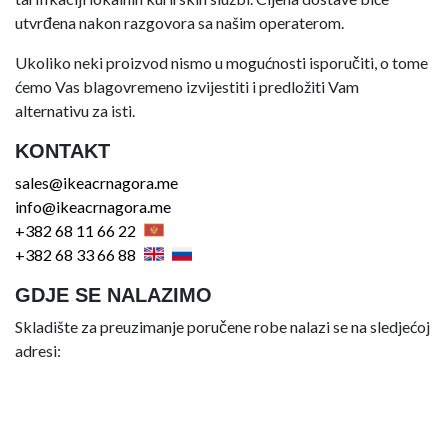
utvrđena nakon razgovora sa našim operaterom.
Ukoliko neki proizvod nismo u mogućnosti isporučiti, o tome
ćemo Vas blagovremeno izvijestiti i predložiti Vam
alternativu za isti.
KONTAKT
sales@ikeacrnagora.me
info@ikeacrnagora.me
+382 68 11 66 22
+382 68 33 66 88
GDJE SE NALAZIMO
Skladište za preuzimanje poručene robe nalazi se na sledjećoj
adresi: