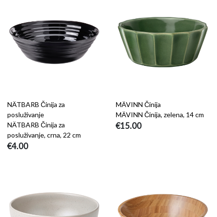
NÄTBARB Činija za
MÄVINN Činija
posluživanje
MÄVINN Činija, zelena, 14 cm
NÄTBARB Činija za
€15.00
posluživanje, crna, 22 cm
€4.00