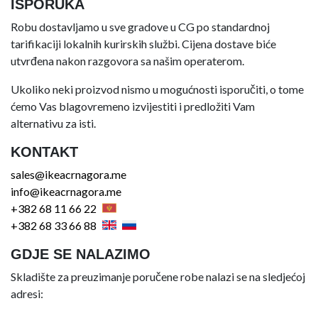
ISPORUKA
Robu dostavljamo u sve gradove u CG po standardnoj
tarifikaciji lokalnih kurirskih službi. Cijena dostave biće
utvrđena nakon razgovora sa našim operaterom.
Ukoliko neki proizvod nismo u mogućnosti isporučiti, o tome
ćemo Vas blagovremeno izvijestiti i predložiti Vam
alternativu za isti.
KONTAKT
sales@ikeacrnagora.me
info@ikeacrnagora.me
+382 68 11 66 22
+382 68 33 66 88
GDJE SE NALAZIMO
Skladište za preuzimanje poručene robe nalazi se na sledjećoj
adresi: