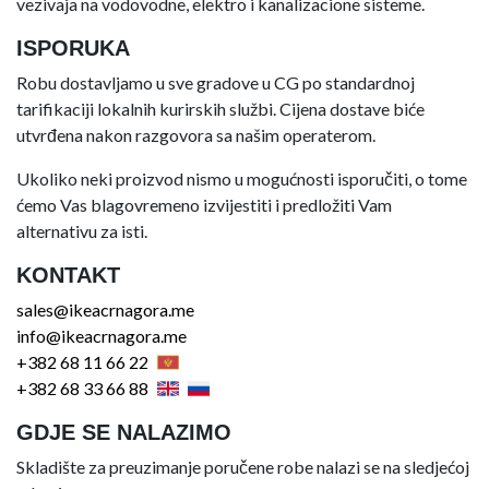
vezivaja na vodovodne, elektro i kanalizacione sisteme.
ISPORUKA
Robu dostavljamo u sve gradove u CG po standardnoj
tarifikaciji lokalnih kurirskih službi. Cijena dostave biće
utvrđena nakon razgovora sa našim operaterom.
Ukoliko neki proizvod nismo u mogućnosti isporučiti, o tome
ćemo Vas blagovremeno izvijestiti i predložiti Vam
alternativu za isti.
KONTAKT
sales@ikeacrnagora.me
info@ikeacrnagora.me
+382 68 11 66 22
+382 68 33 66 88
GDJE SE NALAZIMO
Skladište za preuzimanje poručene robe nalazi se na sledjećoj