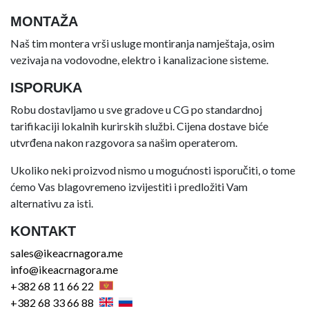
MONTAŽA
Naš tim montera vrši usluge montiranja namještaja, osim
vezivaja na vodovodne, elektro i kanalizacione sisteme.
ISPORUKA
Robu dostavljamo u sve gradove u CG po standardnoj
tarifikaciji lokalnih kurirskih službi. Cijena dostave biće
utvrđena nakon razgovora sa našim operaterom.
Ukoliko neki proizvod nismo u mogućnosti isporučiti, o tome
ćemo Vas blagovremeno izvijestiti i predložiti Vam
alternativu za isti.
KONTAKT
sales@ikeacrnagora.me
info@ikeacrnagora.me
+382 68 11 66 22
+382 68 33 66 88