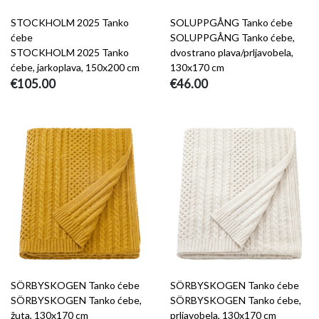
STOCKHOLM 2025 Tanko
SOLUPPGÅNG Tanko ćebe
ćebe
SOLUPPGÅNG Tanko ćebe,
STOCKHOLM 2025 Tanko
dvostrano plava/prljavobela,
ćebe, jarkoplava, 150x200 cm
130x170 cm
€105.00
€46.00
SÖRBYSKOGEN Tanko ćebe
SÖRBYSKOGEN Tanko ćebe
SÖRBYSKOGEN Tanko ćebe,
SÖRBYSKOGEN Tanko ćebe,
žuta, 130x170 cm
prljavobela, 130x170 cm