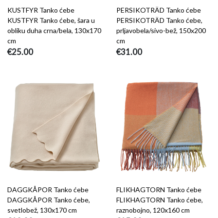
KUSTFYR Tanko ćebe
PERSIKOTRÄD Tanko ćebe
KUSTFYR Tanko ćebe, šara u
PERSIKOTRÄD Tanko ćebe,
obliku duha crna/bela, 130x170
prljavobela/sivo-bež, 150x200
cm
cm
€25.00
€31.00
DAGGKÅPOR Tanko ćebe
FLIKHAGTORN Tanko ćebe
DAGGKÅPOR Tanko ćebe,
FLIKHAGTORN Tanko ćebe,
svetlobež, 130x170 cm
raznobojno, 120x160 cm