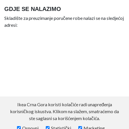
GDJE SE NALAZIMO
Skladište za preuzimanje poručene robe nalazi se na sledjećoj
adresi:
Ikea Crna Gora koristi kolačiće radi unapređenja
korisničkog iskustva. Klikom na slažem, smatraćemo da
ste saglasni sa korišćenjem kolačića.
Osnovni
Statistički
Marketing