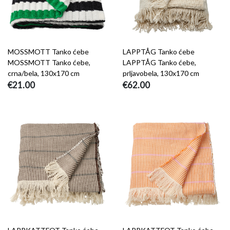
MOSSMOTT Tanko ćebe
LAPPTÅG Tanko ćebe
MOSSMOTT Tanko ćebe,
LAPPTÅG Tanko ćebe,
crna/bela, 130x170 cm
prljavobela, 130x170 cm
€21.00
€62.00