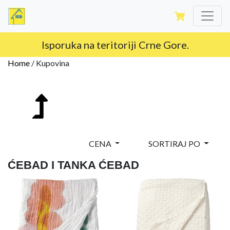
Isporuka na teritoriji Crne Gore.
Home
/
Kupovina
CENA
SORTIRAJ PO
ĆEBAD I TANKA ĆEBAD