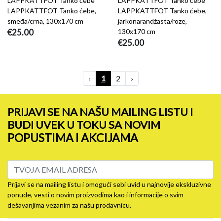
LAPPKATTFOT Tanko ćebe
LAPPKATTFOT Tanko ćebe
LAPPKATTFOT Tanko ćebe,
LAPPKATTFOT Tanko ćebe,
smeđa/crna, 130x170 cm
jarkonarandžasta/roze,
€25.00
130x170 cm
€25.00
‹
1
2
›
PRIJAVI SE NA NAŠU MAILING LISTU I
BUDI UVEK U TOKU SA NOVIM
POPUSTIMA I AKCIJAMA
Prijavi se na mailing listu i omogući sebi uvid u najnovije ekskluzivne
ponude, vesti o novim proizvodima kao i informacije o svim
dešavanjima vezanim za našu prodavnicu.