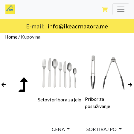
Isporuka na teritoriji Crne Gore.
Home
/
Kupovina
Pribor za
Setovi pribora za jelo
posluživanje
CENA
SORTIRAJ PO