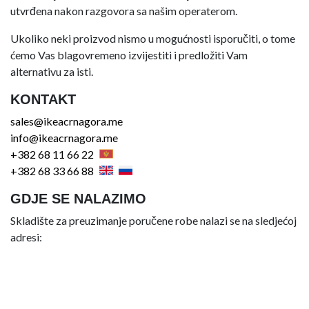
utvrđena nakon razgovora sa našim operaterom.
Ukoliko neki proizvod nismo u mogućnosti isporučiti, o tome
ćemo Vas blagovremeno izvijestiti i predložiti Vam
alternativu za isti.
KONTAKT
sales@ikeacrnagora.me
info@ikeacrnagora.me
+382 68 11 66 22
+382 68 33 66 88
GDJE SE NALAZIMO
Skladište za preuzimanje poručene robe nalazi se na sledjećoj
adresi: