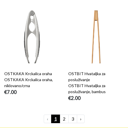
OSTKAKA Krckalica oraha
OSTBIT Hvataljka za
OSTKAKA Krckalica oraha,
posluživanje
niklovano/crna
OSTBIT Hvataljka za
€7.00
posluživanje, bambus
€2.00
‹
1
2
3
›