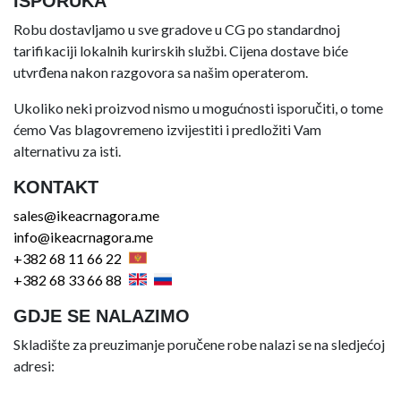
ISPORUKA
Robu dostavljamo u sve gradove u CG po standardnoj
tarifikaciji lokalnih kurirskih službi. Cijena dostave biće
utvrđena nakon razgovora sa našim operaterom.
Ukoliko neki proizvod nismo u mogućnosti isporučiti, o tome
ćemo Vas blagovremeno izvijestiti i predložiti Vam
alternativu za isti.
KONTAKT
sales@ikeacrnagora.me
info@ikeacrnagora.me
+382 68 11 66 22
+382 68 33 66 88
GDJE SE NALAZIMO
Skladište za preuzimanje poručene robe nalazi se na sledjećoj
adresi: