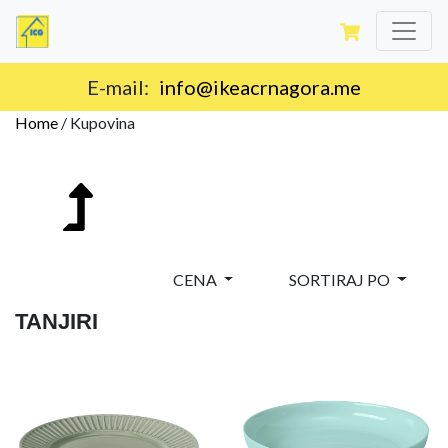
E-mail:
info@ikeacrnagora.me
Home
/
Kupovina
CENA
SORTIRAJ PO
TANJIRI