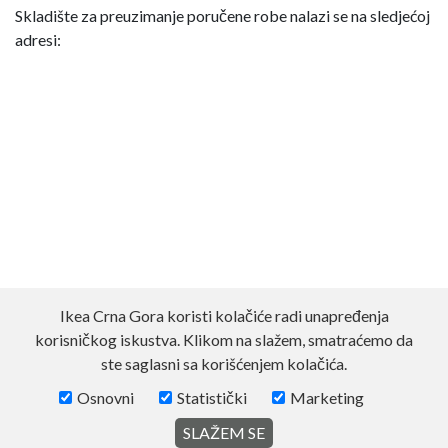
Skladište za preuzimanje poručene robe nalazi se na sledjećoj
adresi:
Ikea Crna Gora koristi kolačiće radi unapređenja
korisničkog iskustva. Klikom na slažem, smatraćemo da
ste saglasni sa korišćenjem kolačića.
Osnovni
Statistički
Marketing
SLAŽEM SE
© 2026 Made with ❤,
www.code581.rs
Inc.
Povratak na vrh