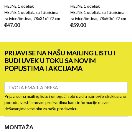
HEJNE 1 odeljak
HEJNE 1 odeljak
HEJNE 1 odeljak, sa štitnicima
HEJNE 1 odeljak, sa štitnicima
za ivice/četinar, 78x31x172 cm
za ivice/četinar, 78x50x172 cm
€47.00
€59.00
PRIJAVI SE NA NAŠU MAILING LISTU I
BUDI UVEK U TOKU SA NOVIM
POPUSTIMA I AKCIJAMA
Prijavi se na mailing listu i omogući sebi uvid u najnovije ekskluzivne
ponude, vesti o novim proizvodima kao i informacije o svim
dešavanjima vezanim za našu prodavnicu.
MONTAŽA