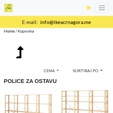
E-mail:
info@ikeacrnagora.me
Home
/
Kupovina
CENA
SORTIRAJ PO
POLICE ZA OSTAVU