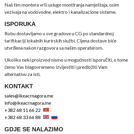
Naš tim montera vrši usluge montiranja namještaja, osim
vezivaja na vodovodne, elektro i kanalizacione sisteme.
ISPORUKA
Robu dostavljamo u sve gradove u CG po standardnoj
tarifikaciji lokalnih kurirskih službi. Cijena dostave biće
utvrđena nakon razgovora sa našim operaterom.
Ukoliko neki proizvod nismo u mogućnosti isporučiti, o tome
ćemo Vas blagovremeno izvijestiti i predložiti Vam
alternativu za isti.
KONTAKT
sales@ikeacrnagora.me
info@ikeacrnagora.me
+382 68 11 66 22
+382 68 33 66 88
GDJE SE NALAZIMO