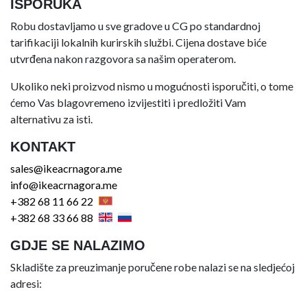
ISPORUKA
Robu dostavljamo u sve gradove u CG po standardnoj
tarifikaciji lokalnih kurirskih službi. Cijena dostave biće
utvrđena nakon razgovora sa našim operaterom.
Ukoliko neki proizvod nismo u mogućnosti isporučiti, o tome
ćemo Vas blagovremeno izvijestiti i predložiti Vam
alternativu za isti.
KONTAKT
sales@ikeacrnagora.me
info@ikeacrnagora.me
+382 68 11 66 22
+382 68 33 66 88
GDJE SE NALAZIMO
Skladište za preuzimanje poručene robe nalazi se na sledjećoj
adresi: