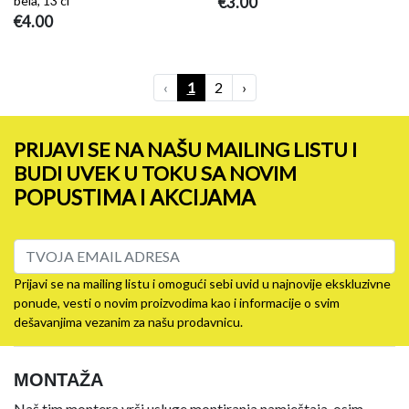
bela, 13 cl
€3.00
€4.00
‹
1
2
›
PRIJAVI SE NA NAŠU MAILING LISTU I
BUDI UVEK U TOKU SA NOVIM
POPUSTIMA I AKCIJAMA
Prijavi se na mailing listu i omogući sebi uvid u najnovije ekskluzivne
ponude, vesti o novim proizvodima kao i informacije o svim
dešavanjima vezanim za našu prodavnicu.
MONTAŽA
Naš tim montera vrši usluge montiranja namještaja, osim