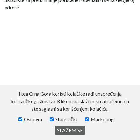
adresi:
Ikea Crna Gora koristi kolačiće radi unapređenja
korisničkog iskustva. Klikom na slažem, smatraćemo da
ste saglasni sa korišćenjem kolačića.
Osnovni
Statistički
Marketing
SLAŽEM SE
© 2026 Made with ❤,
www.code581.rs
Inc.
Povratak na vrh