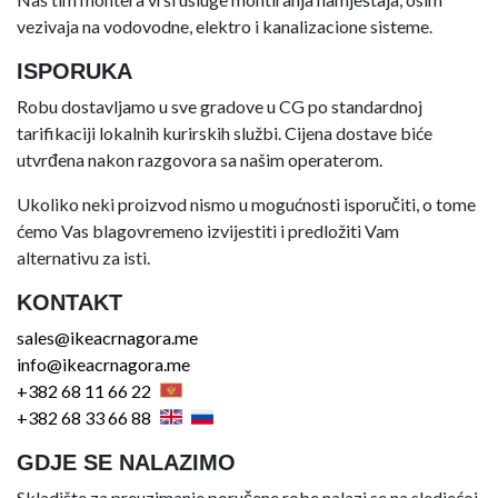
vezivaja na vodovodne, elektro i kanalizacione sisteme.
ISPORUKA
Robu dostavljamo u sve gradove u CG po standardnoj
tarifikaciji lokalnih kurirskih službi. Cijena dostave biće
utvrđena nakon razgovora sa našim operaterom.
Ukoliko neki proizvod nismo u mogućnosti isporučiti, o tome
ćemo Vas blagovremeno izvijestiti i predložiti Vam
alternativu za isti.
KONTAKT
sales@ikeacrnagora.me
info@ikeacrnagora.me
+382 68 11 66 22
+382 68 33 66 88
GDJE SE NALAZIMO
Skladište za preuzimanje poručene robe nalazi se na sledjećoj