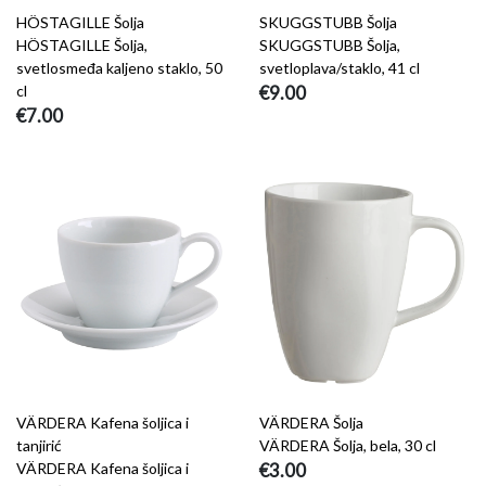
HÖSTAGILLE Šolja
SKUGGSTUBB Šolja
HÖSTAGILLE Šolja,
SKUGGSTUBB Šolja,
svetlosmeđa kaljeno staklo, 50
svetloplava/staklo, 41 cl
cl
€9.00
€7.00
VÄRDERA Kafena šoljica i
VÄRDERA Šolja
tanjirić
VÄRDERA Šolja, bela, 30 cl
VÄRDERA Kafena šoljica i
€3.00