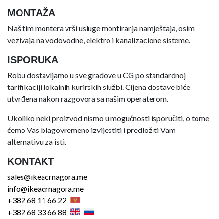
MONTAŽA
Naš tim montera vrši usluge montiranja namještaja, osim
vezivaja na vodovodne, elektro i kanalizacione sisteme.
ISPORUKA
Robu dostavljamo u sve gradove u CG po standardnoj
tarifikaciji lokalnih kurirskih službi. Cijena dostave biće
utvrđena nakon razgovora sa našim operaterom.
Ukoliko neki proizvod nismo u mogućnosti isporučiti, o tome
ćemo Vas blagovremeno izvijestiti i predložiti Vam
alternativu za isti.
KONTAKT
sales@ikeacrnagora.me
info@ikeacrnagora.me
+382 68 11 66 22
+382 68 33 66 88