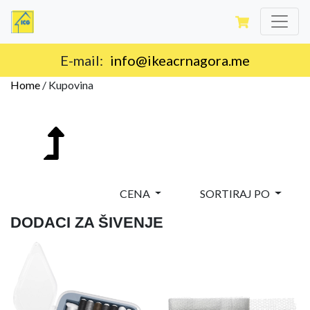
E-mail:
info@ikeacrnagora.me
Home
/
Kupovina
CENA
SORTIRAJ PO
DODACI ZA ŠIVENJE