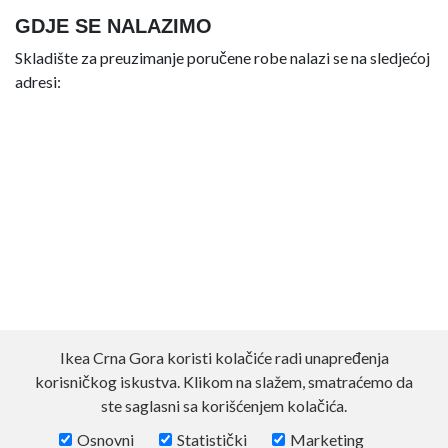
GDJE SE NALAZIMO
Skladište za preuzimanje poručene robe nalazi se na sledjećoj
adresi:
Ikea Crna Gora koristi kolačiće radi unapređenja
korisničkog iskustva. Klikom na slažem, smatraćemo da
ste saglasni sa korišćenjem kolačića.
Osnovni
Statistički
Marketing