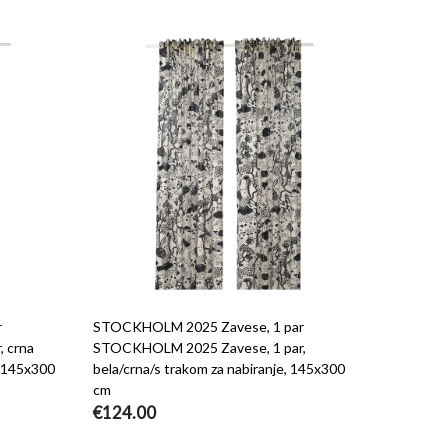
r
STOCKHOLM 2025 Zavese, 1 par
 crna
STOCKHOLM 2025 Zavese, 1 par,
, 145x300
bela/crna/s trakom za nabiranje, 145x300
cm
€124.00