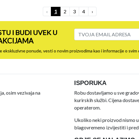
‹
1
2
3
4
›
STU I BUDI UVEK U
 AKCIJAMA
ovije ekskluzivne ponude, vesti o novim proizvodima kao i informacije o sv
ISPORUKA
a, osim vezivaja na
Robu dostavljamo u sve gradove
kurirskih službi. Cijena dosta
operaterom.
Ukoliko neki proizvod nismo u
blagovremeno izvijestiti i predl