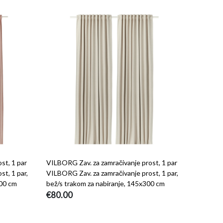
st, 1 par
VILBORG Zav. za zamračivanje prost, 1 par
t, 1 par,
VILBORG Zav. za zamračivanje prost, 1 par,
300 cm
bež/s trakom za nabiranje, 145x300 cm
€80.00