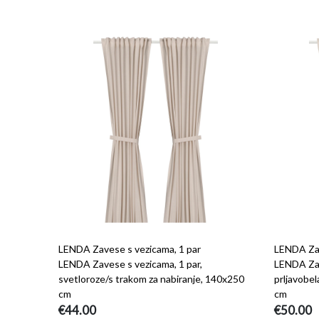
LENDA Zavese s vezicama, 1 par
LENDA Zav
LENDA Zavese s vezicama, 1 par,
LENDA Zav
svetloroze/s trakom za nabiranje, 140x250
prljavobel
cm
cm
€44.00
€50.00