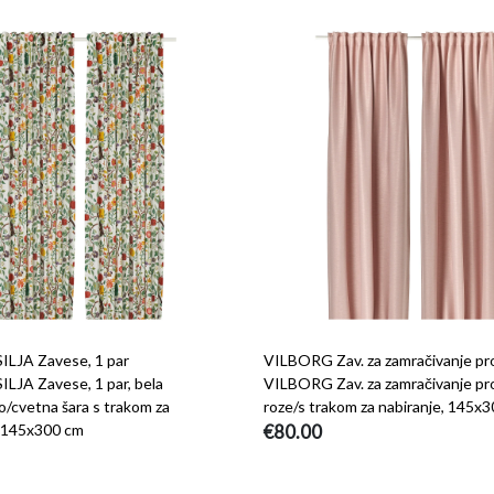
LJA Zavese, 1 par
VILBORG Zav. za zamračivanje pro
LJA Zavese, 1 par, bela
VILBORG Zav. za zamračivanje pros
o/cvetna šara s trakom za
roze/s trakom za nabiranje, 145x
, 145x300 cm
€80.00