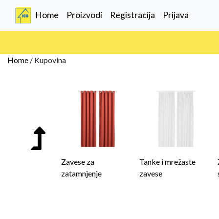
(current)
Home
Proizvodi
Registracija
Prijava
Home
/
Kupovina
Zavese za
Tanke i mrežaste
zatamnjenje
zavese