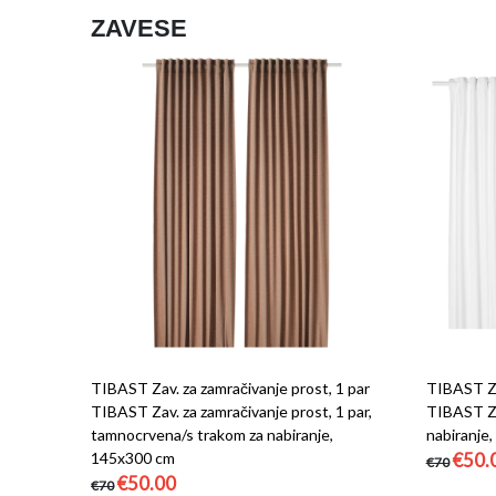
ZAVESE
TIBAST Zav. za zamračivanje prost, 1 par
TIBAST Za
TIBAST Zav. za zamračivanje prost, 1 par,
TIBAST Za
tamnocrvena/s trakom za nabiranje,
nabiranje
145x300 cm
€50.
€70
€50.00
€70