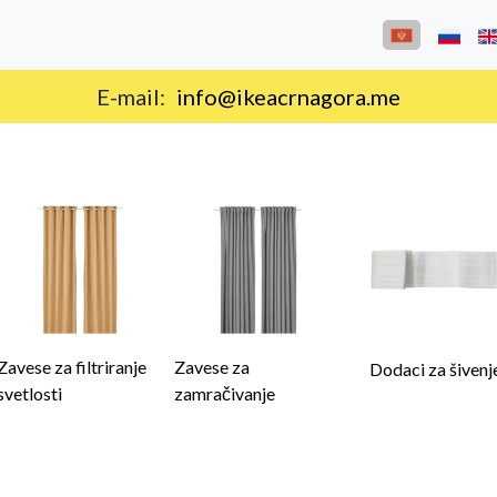
Isporuka na teritoriji Crne Gore.
Zavese za filtriranje
Zavese za
Dodaci za šivenj
svetlosti
zamračivanje