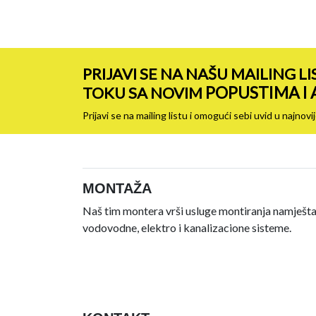
PRIJAVI SE NA NAŠU MAILING LI
POPUSTIMA I
TOKU SA NOVIM
Prijavi se na mailing listu i omogući sebi uvid u najn
MONTAŽA
Naš tim montera vrši usluge montiranja namještaj
vodovodne, elektro i kanalizacione sisteme.