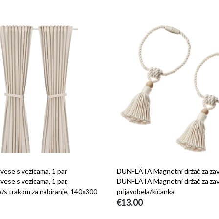
ese s vezicama, 1 par
DUNFLÄTA Magnetni držač za za
ese s vezicama, 1 par,
DUNFLÄTA Magnetni držač za zav
a/s trakom za nabiranje, 140x300
prljavobela/kićanka
€13.00