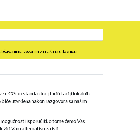
im dešavanjima vezanim za našu prodavnicu.
 u CG po standardnoj tarifikaciji lokalnih
ve biće utvrđena nakon razgovora sa našim
 mogućnosti isporučiti, o tome ćemo Vas
ožiti Vam alternativu za isti.