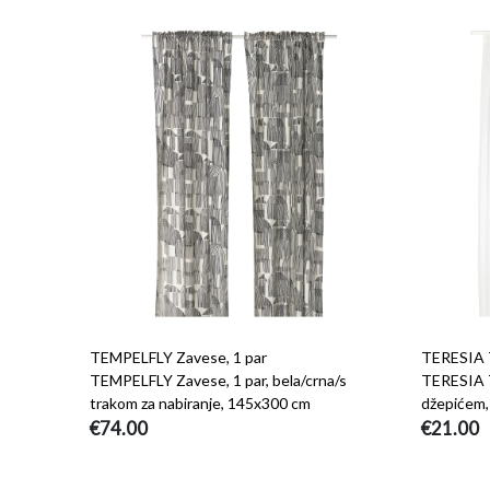
TEMPELFLY Zavese, 1 par
TERESIA T
TEMPELFLY Zavese, 1 par, bela/crna/s
TERESIA T
trakom za nabiranje, 145x300 cm
džepićem
€74.00
€21.00