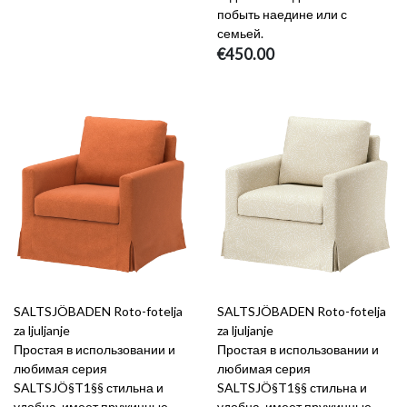
побыть наедине или с
семьей.
€450.00
SALTSJÖBADEN Roto-fotelja
SALTSJÖBADEN Roto-fotelja
za ljuljanje
za ljuljanje
Простая в использовании и
Простая в использовании и
любимая серия
любимая серия
SALTSJÖ§T1§§ стильна и
SALTSJÖ§T1§§ стильна и
удобна, имеет пружинные
удобна, имеет пружинные