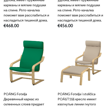
карманы и мягкие подушки
карманы и мягкие подушки
на спине. Рото-качалка
на спине. Рото-качалка
поможет вам расслабиться и
поможет вам расслабиться и
насладиться тишиной дома.
насладиться тишиной дома.
€468.00
€456.00
POÄNG Fotelja
POÄNG Fotelja i stoličica
Деревянный каркас из
POÄ§T1§§ кресло имеет
склеенных слоев придает
изогнутые линии гнутого