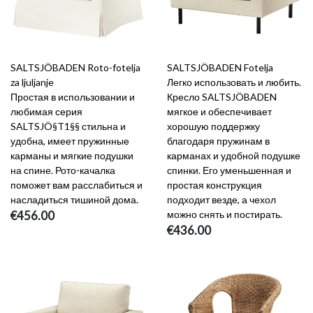
SALTSJÖBADEN Roto-fotelja
SALTSJÖBADEN Fotelja
za ljuljanje
Легко использовать и любить.
Простая в использовании и
Кресло SALTSJÖBADEN
любимая серия
мягкое и обеспечивает
SALTSJÖ§T1§§ стильна и
хорошую поддержку
удобна, имеет пружинные
благодаря пружинам в
карманы и мягкие подушки
карманах и удобной подушке
на спине. Рото-качалка
спинки. Его уменьшенная и
поможет вам расслабиться и
простая конструкция
насладиться тишиной дома.
подходит везде, а чехол
€456.00
можно снять и постирать.
€436.00