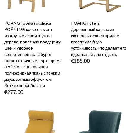
POÄNG Fotelja i stoličica
POÄNG Fotelja
POÄ§T1§§ кресло имеет
Деревянный каркас из
изогнутые линии гнутого
склеенных слоев придает
дерева, приятную поддержку
креслу удобную
шеи и удобное
устойчивость, что делает его
сопротивление. Табурет
идеальным для отдыха.
станет отличным партнером,
€185.00
а Vissle — это прочная
полиэфирная ткань с тонким
двухцветным эффектом.
Хотите попробовать?
€277.00