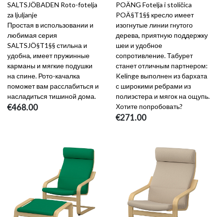
SALTSJÖBADEN Roto-fotelja
POÄNG Fotelja i stoličica
za ljuljanje
POÄ§T1§§ кресло имеет
Простая в использовании и
изогнутые линии гнутого
любимая серия
дерева, приятную поддержку
SALTSJÖ§T1§§ стильна и
шеи и удобное
удобна, имеет пружинные
сопротивление. Табурет
карманы и мягкие подушки
станет отличным партнером:
на спине. Рото-качалка
Kelinge выполнен из бархата
поможет вам расслабиться и
с широкими ребрами из
насладиться тишиной дома.
полиэстера и мягок на ощупь.
€468.00
Хотите попробовать?
€271.00