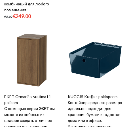
комбинаций для любого
помещения!
€249.00
€349
EKET Ormarić s vratima i 1
KUGGIS Kutija s poklopcem
policom
Контейнер среднего размера
С помощью серии ЭКЕТ вы
идеально подходит для
можете из небольших
хранения бумаги и гаджетов
шкафов создать отличное
дома или в офисе.
решение для хранения.
Изготовлен из прочного