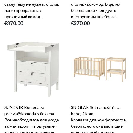
станут ему не нужны, столик
столик как комод. В целях
легко превратить в
безопасности следуйте
практичный комод.
инструкциям по сборке.
€370.00
€370.00
SUNDVIK Komoda za
SNIGLAR Set nameštaja za
presvlač/komoda s fiokama
bebe, 2 kom.
Все необходимое для ухода
Кроватка для комфортного и
за малышом — подгузники,
безопасного сна малыша и
крем, одежда и игрушки —
пеленальный столик на