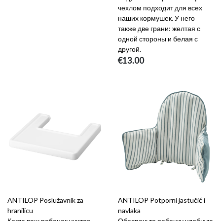
чехлом подходит для всех
наших кормушек. У него
также две грани: желтая с
одной стороны и белая с
другой.
€13.00
ANTILOP Poslužavnik za
ANTILOP Potporni jastučić i
hranilicu
navlaka
Когда ваш ребенок учится
Обеспечьте ребенку удобную