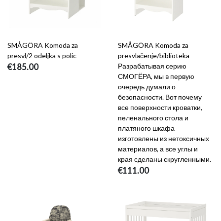
SMÅGÖRA Komoda za
SMÅGÖRA Komoda za
presvl/2 odeljka s polic
presvlačenje/biblioteka
€185.00
Разрабатывая серию
СМОГЁРА, мы в первую
очередь думали о
безопасности. Вот почему
все поверхности кроватки,
пеленального стола и
платяного шкафа
изготовлены из нетоксичных
материалов, а все углы и
края сделаны скругленными.
€111.00