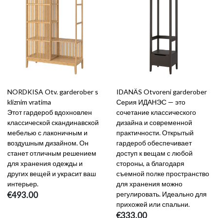
NORDKISA Otv. garderober s
IDANÄS Otvoreni garderober
kliznim vratima
Серия ИДАНЭС — это
Этот гардероб вдохновлен
сочетание классического
классической скандинавской
дизайна и современной
мебелью с лаконичным и
практичности. Открытый
воздушным дизайном. Он
гардероб обеспечивает
станет отличным решением
доступ к вещам с любой
для хранения одежды и
стороны, а благодаря
других вещей и украсит ваш
съемной полке пространство
интерьер.
для хранения можно
€493.00
регулировать. Идеально для
прихожей или спальни.
€333.00