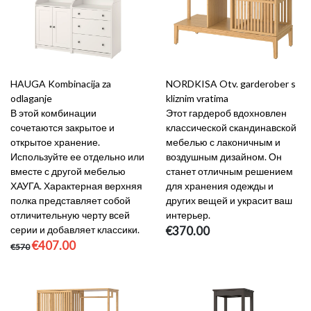
HAUGA Kombinacija za
NORDKISA Otv. garderober s
odlaganje
kliznim vratima
В этой комбинации
Этот гардероб вдохновлен
сочетаются закрытое и
классической скандинавской
открытое хранение.
мебелью с лаконичным и
Используйте ее отдельно или
воздушным дизайном. Он
вместе с другой мебелью
станет отличным решением
ХАУГА. Характерная верхняя
для хранения одежды и
полка представляет собой
других вещей и украсит ваш
отличительную черту всей
интерьер.
серии и добавляет классики.
€370.00
€407.00
€570