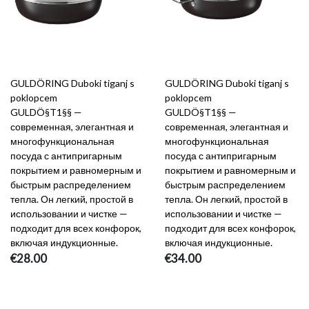
GULDÖRING Duboki tiganj s
GULDÖRING Duboki tiganj s
poklopcem
poklopcem
GULDÖ§T1§§ —
GULDÖ§T1§§ —
современная, элегантная и
современная, элегантная и
многофункциональная
многофункциональная
посуда с антипригарным
посуда с антипригарным
покрытием и равномерным и
покрытием и равномерным и
быстрым распределением
быстрым распределением
тепла. Он легкий, простой в
тепла. Он легкий, простой в
использовании и чистке —
использовании и чистке —
подходит для всех конфорок,
подходит для всех конфорок,
включая индукционные.
включая индукционные.
€28.00
€34.00