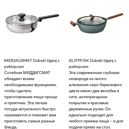
MIDDAGSMAT Duboki tiganj s
KLIPPFISK Duboki tiganj s
poklopcem
poklopcem
Сотейник МИДДАГСМАТ
Эта современная глубокая
обладает всеми
сковорода из литого
необходимыми функциями,
алюминия серо-бирюзового
чтобы сделать
цвета имеет два желобка и
приготовление пищи проще
сито, антипригарное
и приятнее. Эта легкая
покрытие и красивые
посуда актуального быстро
деревянные ручки. Он
нагревается и поможет вам
идеально подходит для
приготовить самые разные
любого приема пищи – и для
блюда.
подачи прямо на стол.