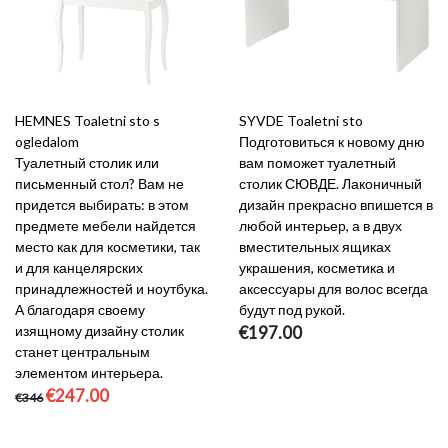
HEMNES Toaletni sto s
SYVDE Toaletni sto
ogledalom
Подготовиться к новому дню
Туалетный столик или
вам поможет туалетный
письменный стол? Вам не
столик СЮВДЕ. Лаконичный
придется выбирать: в этом
дизайн прекрасно впишется в
предмете мебели найдется
любой интерьер, а в двух
место как для косметики, так
вместительных ящиках
и для канцелярских
украшения, косметика и
принадлежностей и ноутбука.
аксессуары для волос всегда
А благодаря своему
будут под рукой.
изящному дизайну столик
€197.00
станет центральным
элементом интерьера.
€247.00
€346