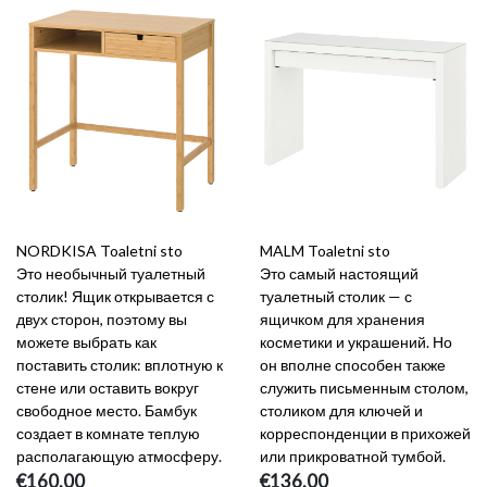
NORDKISA Toaletni sto
MALM Toaletni sto
Это необычный туалетный
Это самый настоящий
столик! Ящик открывается с
туалетный столик — с
двух сторон, поэтому вы
ящичком для хранения
можете выбрать как
косметики и украшений. Но
поставить столик: вплотную к
он вполне способен также
стене или оставить вокруг
служить письменным столом,
свободное место. Бамбук
столиком для ключей и
создает в комнате теплую
корреспонденции в прихожей
располагающую атмосферу.
или прикроватной тумбой.
€160.00
€136.00