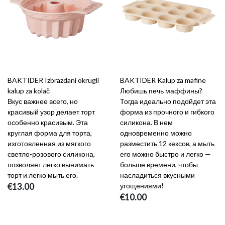
BAKTIDER Izbrazdani okrugli
BAKTIDER Kalup za mafine
kalup za kolač
Любишь печь маффины?
Вкус важнее всего, но
Тогда идеально подойдет эта
красивый узор делает торт
форма из прочного и гибкого
особенно красивым. Эта
силикона. В нем
круглая форма для торта,
одновременно можно
изготовленная из мягкого
разместить 12 кексов, а мыть
светло-розового силикона,
его можно быстро и легко —
позволяет легко вынимать
больше времени, чтобы
торт и легко мыть его.
насладиться вкусными
€13.00
угощениями!
€10.00