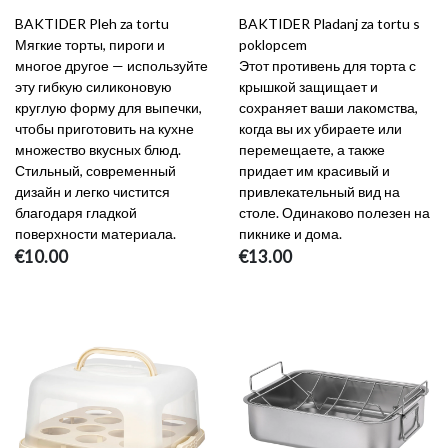
BAKTIDER Pleh za tortu
BAKTIDER Pladanj za tortu s
Мягкие торты, пироги и
poklopcem
многое другое — используйте
Этот противень для торта с
эту гибкую силиконовую
крышкой защищает и
круглую форму для выпечки,
сохраняет ваши лакомства,
чтобы приготовить на кухне
когда вы их убираете или
множество вкусных блюд.
перемещаете, а также
Стильный, современный
придает им красивый и
дизайн и легко чистится
привлекательный вид на
благодаря гладкой
столе. Одинаково полезен на
поверхности материала.
пикнике и дома.
€10.00
€13.00