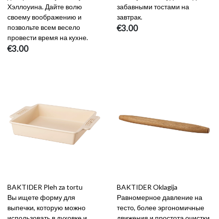
Хэллоуина. Дайте волю
забавными тостами на
своему воображению и
завтрак.
позвольте всем весело
€3.00
провести время на кухне.
€3.00
BAKTIDER Pleh za tortu
BAKTIDER Oklagija
Вы ищете форму для
Равномерное давление на
выпечки, которую можно
тесто, более эргономичные
использовать в духовке и
движения и простота очистки