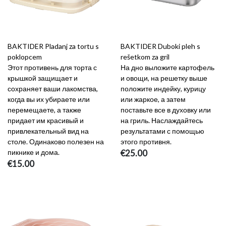
BAKTIDER Pladanj za tortu s
BAKTIDER Duboki pleh s
poklopcem
rešetkom za gril
Этот противень для торта с
На дно выложите картофель
крышкой защищает и
и овощи, на решетку выше
сохраняет ваши лакомства,
положите индейку, курицу
когда вы их убираете или
или жаркое, а затем
перемещаете, а также
поставьте все в духовку или
придает им красивый и
на гриль. Наслаждайтесь
привлекательный вид на
результатами с помощью
столе. Одинаково полезен на
этого противня.
пикнике и дома.
€25.00
€15.00