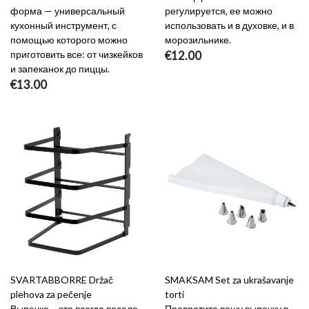
форма — универсальный
регулируется, ее можно
кухонный инструмент, с
использовать и в духовке, и в
помощью которого можно
морозильнике.
приготовить все: от чизкейков
€12.00
и запеканок до пиццы.
€13.00
SVARTABBORRE Držač
SMAKSAM Set za ukrašavanje
plehova za pečenje
torti
Выпечка – это всегда весело,
Превратите вашу выпечку в