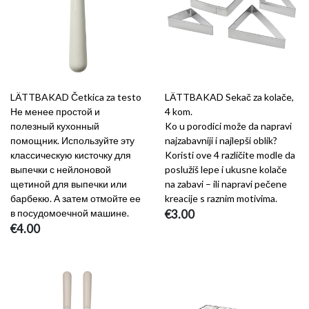
LÄTTBAKAD Četkica za testo
LÄTTBAKAD Sekač za kolače,
Не менее простой и
4 kom.
полезный кухонный
Ko u porodici može da napravi
помощник. Используйте эту
najzabavniji i najlepši oblik?
классическую кисточку для
Koristi ove 4 različite modle da
выпечки с нейлоновой
poslužiš lepe i ukusne kolače
щетиной для выпечки или
na zabavi – ili napravi pečene
барбекю. А затем отмойте ее
kreacije s raznim motivima.
в посудомоечной машине.
€3.00
€4.00