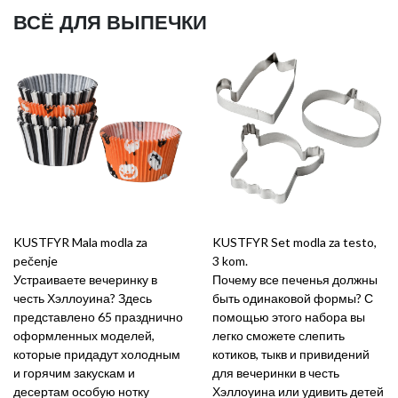
ВСЁ ДЛЯ ВЫПЕЧКИ
KUSTFYR Mala modla za
KUSTFYR Set modla za testo,
pečenje
3 kom.
Устраиваете вечеринку в
Почему все печенья должны
честь Хэллоуина? Здесь
быть одинаковой формы? С
представлено 65 празднично
помощью этого набора вы
оформленных моделей,
легко сможете слепить
которые придадут холодным
котиков, тыкв и привидений
и горячим закускам и
для вечеринки в честь
десертам особую нотку
Хэллоуина или удивить детей