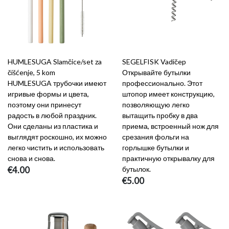
HUMLESUGA Slamčice/set za
SEGELFISK Vadičep
čišćenje, 5 kom
Открывайте бутылки
HUMLESUGA трубочки имеют
профессионально. Этот
игривые формы и цвета,
штопор имеет конструкцию,
поэтому они принесут
позволяющую легко
радость в любой праздник.
вытащить пробку в два
Они сделаны из пластика и
приема, встроенный нож для
выглядят роскошно, их можно
срезания фольги на
легко чистить и использовать
горлышке бутылки и
снова и снова.
практичную открывалку для
€4.00
бутылок.
€5.00