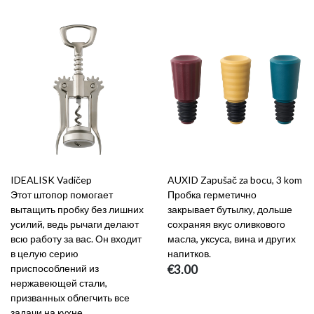
IDEALISK Vadičep
AUXID Zapušač za bocu, 3 kom
Этот штопор помогает
Пробка герметично
вытащить пробку без лишних
закрывает бутылку, дольше
усилий, ведь рычаги делают
сохраняя вкус оливкового
всю работу за вас. Он входит
масла, уксуса, вина и других
в целую серию
напитков.
приспособлений из
€3.00
нержавеющей стали,
призванных облегчить все
задачи на кухне.