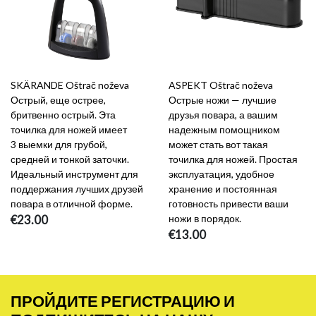
SKÄRANDE Oštrač noževa
ASPEKT Oštrač noževa
Острый, еще острее,
Острые ножи — лучшие
бритвенно острый. Эта
друзья повара, а вашим
точилка для ножей имеет
надежным помощником
3 выемки для грубой,
может стать вот такая
средней и тонкой заточки.
точилка для ножей. Простая
Идеальный инструмент для
эксплуатация, удобное
поддержания лучших друзей
хранение и постоянная
повара в отличной форме.
готовность привести ваши
€23.00
ножи в порядок.
€13.00
ПРОЙДИТЕ РЕГИСТРАЦИЮ И