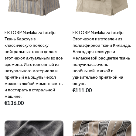
EKTORP Navlaka za fotelju
EKTORP Navlaka za fotelju
Ткань Карсхув в
Этот чехол изготовлен из
классическую полоску
полиэфирной ткани Киланда.
нейтральных тонов делает
Благодаря текстуре и
этот чехол актуальным во все
меланжевой расцветке ткань
времена. Изготовленный из
получилась очень
натурального материала и
необычной, мягкой и
приятный на ощупь чехол
удивительно приятной на
можно в любой момент снять
ощупь.
и постирать в стиральной
€111.00
машине.
€136.00