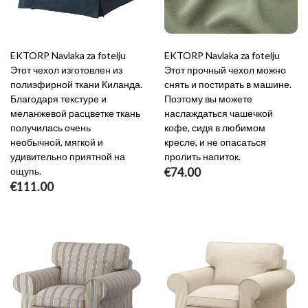
EKTORP Navlaka za fotelju
EKTORP Navlaka za fotelju
Этот чехол изготовлен из
Этот прочный чехол можно
полиэфирной ткани Киланда.
снять и постирать в машине.
Благодаря текстуре и
Поэтому вы можете
меланжевой расцветке ткань
наслаждаться чашечкой
получилась очень
кофе, сидя в любимом
необычной, мягкой и
кресле, и не опасаться
удивительно приятной на
пролить напиток.
ощупь.
€74.00
€111.00