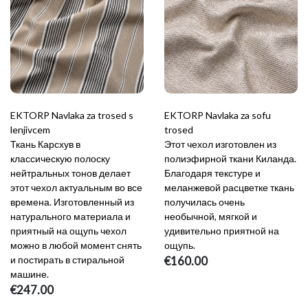
EKTORP Navlaka za trosed s
EKTORP Navlaka za sofu
lenjivcem
trosed
Ткань Карсхув в
Этот чехол изготовлен из
классическую полоску
полиэфирной ткани Киланда.
нейтральных тонов делает
Благодаря текстуре и
этот чехол актуальным во все
меланжевой расцветке ткань
времена. Изготовленный из
получилась очень
натурального материала и
необычной, мягкой и
приятный на ощупь чехол
удивительно приятной на
можно в любой момент снять
ощупь.
и постирать в стиральной
€160.00
машине.
€247.00