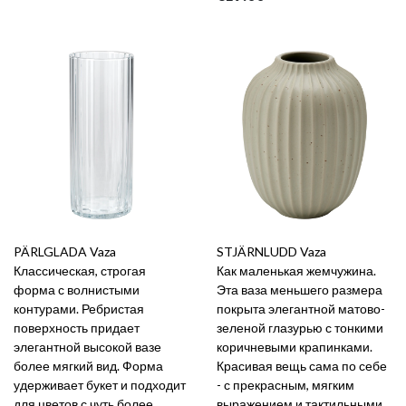
PÄRLGLADA Vaza
STJÄRNLUDD Vaza
Классическая, строгая
Как маленькая жемчужина.
форма с волнистыми
Эта ваза меньшего размера
контурами. Ребристая
покрыта элегантной матово-
поверхность придает
зеленой глазурью с тонкими
элегантной высокой вазе
коричневыми крапинками.
более мягкий вид. Форма
Красивая вещь сама по себе
удерживает букет и подходит
- с прекрасным, мягким
для цветов с чуть более
выражением и тактильными