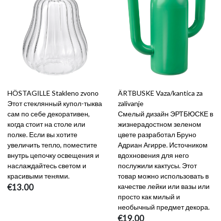
HÖSTAGILLE Stakleno zvono
ÄRTBUSKE Vaza/kantica za
Этот стеклянный купол-тыква
zalivanje
сам по себе декоративен,
Смелый дизайн ЭРТБЮСКЕ в
когда стоит на столе или
жизнерадостном зеленом
полке. Если вы хотите
цвете разработал Бруно
увеличить тепло, поместите
Адриан Агирре. Источником
внутрь цепочку освещения и
вдохновения для него
наслаждайтесь светом и
послужили кактусы. Этот
красивыми тенями.
товар можно использовать в
€13.00
качестве лейки или вазы или
просто как милый и
необычный предмет декора.
€19.00