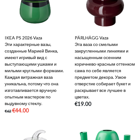
IKEA PS 2026 Vaza
PÄRLHÄGG Vaza
Эти характерные вазы,
Эта ваза со смелыми
созданные Марией Винка,
закругленными линиями и
имеют игривый вид с
насыщенным осенним
выступающими ушками и
коричнево-красным оттенком
милыми круглыми формами.
сама по себе является
Каждая витражная ваза
предметом декора. Узкое
уникальна, потому что она
отверстие собирает букет и
изготавливается вручную
раскрывает все лучшее в
опытным мастером по
цветах.
выдувному стеклу.
€19.00
€44.00
€62