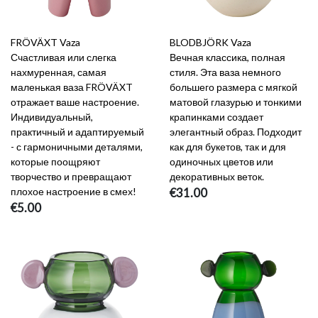
FRÖVÄXT Vaza
BLODBJÖRK Vaza
Счастливая или слегка
Вечная классика, полная
нахмуренная, самая
стиля. Эта ваза немного
маленькая ваза FRÖVÄXT
большего размера с мягкой
отражает ваше настроение.
матовой глазурью и тонкими
Индивидуальный,
крапинками создает
практичный и адаптируемый
элегантный образ. Подходит
- с гармоничными деталями,
как для букетов, так и для
которые поощряют
одиночных цветов или
творчество и превращают
декоративных веток.
плохое настроение в смех!
€31.00
€5.00