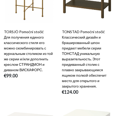
TORSJÖ Pomoćni stočić
TONSTAD Pomoćni stočić
Для получения единого
Классический дизайн и
классического стиля его
брашированный шпон
можно скомбинировать с
придают мебели серии
журнальным столиком из той
ТОНСТАД уникальную
же серии и/или дополнить
выразительность. Этот
креслом СТРАНДМОН и
придиванный столик с
диваном ВИСКАФОРС.
плавно закрывающимся
€99.00
ящиком полкой обеспечит
место для открытого и
закрытого хранения.
€124.00