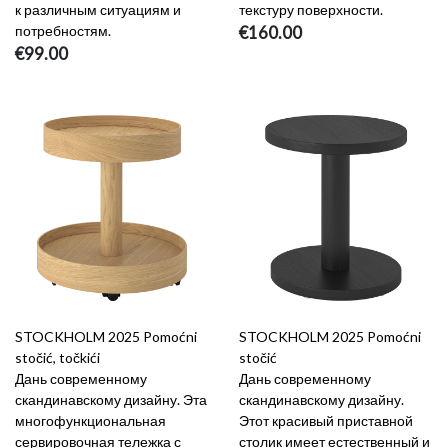
к различным ситуациям и
текстуру поверхности.
потребностям.
€160.00
€99.00
STOCKHOLM 2025 Pomoćni
STOCKHOLM 2025 Pomoćni
stočić, točkići
stočić
Дань современному
Дань современному
скандинавскому дизайну. Эта
скандинавскому дизайну.
многофункциональная
Этот красивый приставной
сервировочная тележка с
столик имеет естественный и