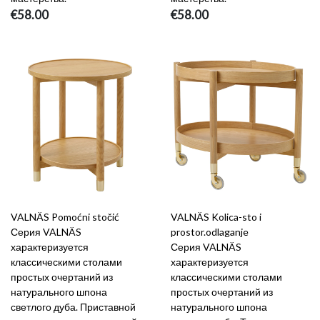
€58.00
€58.00
VALNÄS Pomoćni stočić
VALNÄS Kolica-sto i
Серия VALNÄS
prostor.odlaganje
характеризуется
Серия VALNÄS
классическими столами
характеризуется
простых очертаний из
классическими столами
натурального шпона
простых очертаний из
светлого дуба. Приставной
натурального шпона