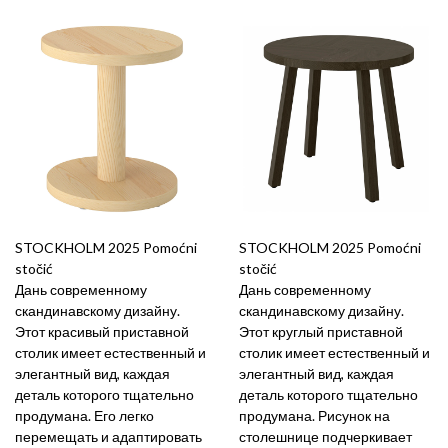
STOCKHOLM 2025 Pomoćni
STOCKHOLM 2025 Pomoćni
stočić
stočić
Дань современному
Дань современному
скандинавскому дизайну.
скандинавскому дизайну.
Этот красивый приставной
Этот круглый приставной
столик имеет естественный и
столик имеет естественный и
элегантный вид, каждая
элегантный вид, каждая
деталь которого тщательно
деталь которого тщательно
продумана. Его легко
продумана. Рисунок на
перемещать и адаптировать
столешнице подчеркивает