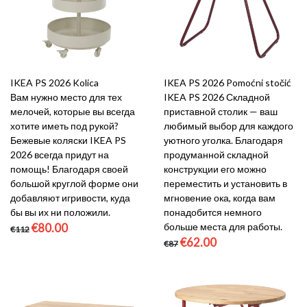
IKEA PS 2026 Kolica
IKEA PS 2026 Pomoćni stočić
Вам нужно место для тех
IKEA PS 2026 Складной
мелочей, которые вы всегда
приставной столик — ваш
хотите иметь под рукой?
любимый выбор для каждого
Бежевые коляски IKEA PS
уютного уголка. Благодаря
2026 всегда придут на
продуманной складной
помощь! Благодаря своей
конструкции его можно
большой круглой форме они
переместить и установить в
добавляют игривости, куда
мгновение ока, когда вам
бы вы их ни положили.
понадобится немного
€80.00
больше места для работы.
€112
€62.00
€87