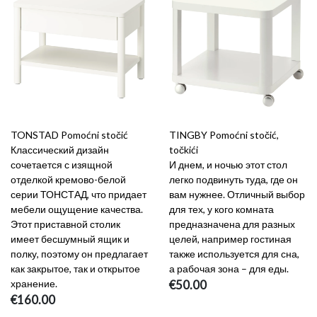
TONSTAD Pomoćni stočić
TINGBY Pomoćni stočić,
Классический дизайн
točkići
сочетается с изящной
И днем, и ночью этот стол
отделкой кремово-белой
легко подвинуть туда, где он
серии ТОНСТАД, что придает
вам нужнее. Отличный выбор
мебели ощущение качества.
для тех, у кого комната
Этот приставной столик
предназначена для разных
имеет бесшумный ящик и
целей, например гостиная
полку, поэтому он предлагает
также используется для сна,
как закрытое, так и открытое
а рабочая зона – для еды.
хранение.
€50.00
€160.00