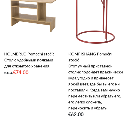
HOLMERUD Pomoćni stočić
KOMPISHÄNG Pomoćni
Стол с удобными полками
stočić
для открытого хранения.
Этот умный приставной
€74.00
столик подойдет практически
€104
куда угодно и привнесет
яркий цвет, где бы вы его ни
поставили. Когда вам нужно
переместить или убрать его,
его легко сложить,
переносить и убрать.
€62.00