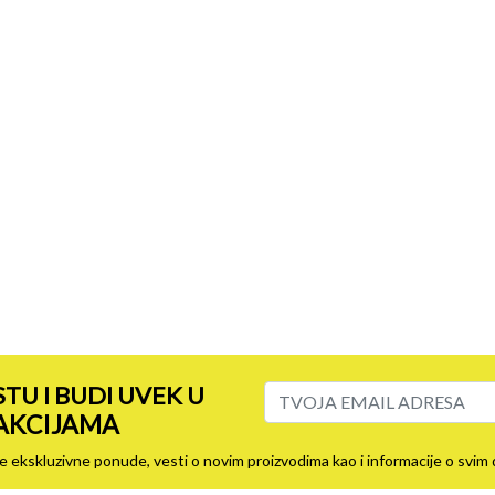
STU I BUDI UVEK U
 AKCIJAMA
ovije ekskluzivne ponude, vesti o novim proizvodima kao i informacije o sv