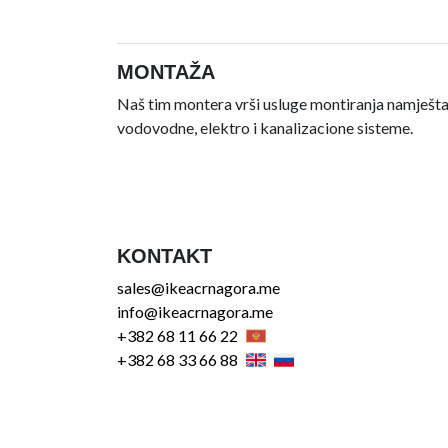
MONTAŽA
Naš tim montera vrši usluge montiranja namještaj
vodovodne, elektro i kanalizacione sisteme.
KONTAKT
sales@ikeacrnagora.me
info@ikeacrnagora.me
+382 68 11 66 22
+382 68 33 66 88